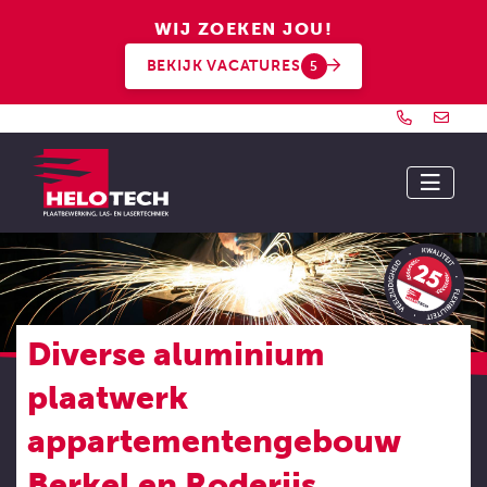
WIJ ZOEKEN JOU!
BEKIJK VACATURES
5
Diverse aluminium
plaatwerk
appartementengebouw
Berkel en Roderijs.