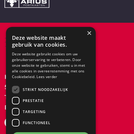
×
Deze website maakt
gebruik van cookies.
Deze website gebruikt cookies om uw
gebruikerservaring te verbeteren. Door
onze website te gebruiken, stemt u in met
alle cookies in overeenstemming met ons
Keizersveld 32a
Cookiebeleid.
Lees verder
5803 AN Venray
STRIKT NOODZAKELIJK
T:
+31 (0)478 515 627
PRESTATIE
E:
info@helotech.nl
TARGETING
FUNCTIONEEL